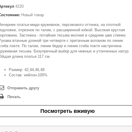
Артикул
4220
Состояние:
Новый товар
Вечернее платье-миди кружевное, персикового оттенка, на плотной
подложке, отрезное по талии, с расширенной юбкой. Высокая круглая
горловина. Застежка - потайная тесьма молния в среднем шве спинки.
Рукава втачные длиной три четверти с притачным воланом по линии
сгиба локтя. По талии, линии бедер и линии сгиба локтя настрочена
кружевная тесьма. Безупречный выбор для нежных и утонченных натур.
Общая длина платья 117 см.
Размер:
42,44,46,48
Состав:
нейлон-100%
Отправить другу
Печать
Посмотреть вживую