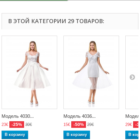
В ЭТОЙ КАТЕГОРИИ 29 ТОВАРОВ:
Модель 4030...
Модель 4036...
Модель
-25%
-50%
-
23€
30€
15€
29€
29€
В корзину
В корзину
В кор