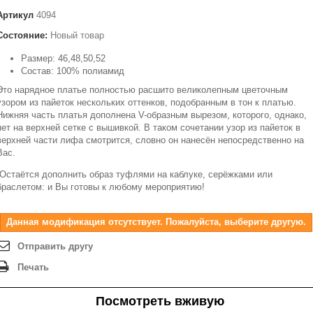
Артикул
4094
Состояние:
Новый товар
Размер: 46,48,50,52
Состав: 100% полиамид
Это нарядное платье полностью расшито великолепным цветочным
узором из пайеток нескольких оттенков, подобранным в тон к платью.
Нижняя часть платья дополнена
V
-образным вырезом, которого, однако,
нет на верхней сетке с вышивкой. В таком сочетании узор из пайеток в
верхней части лифа смотрится, словно он нанесён непосредственно на
Вас.
Остаётся дополнить образ туфлями на каблуке, серёжками или
браслетом: и Вы готовы к любому мероприятию!
Данная модификация отсутствует. Пожалуйста, выберите другую.
Отправить другу
Печать
Посмотреть вживую