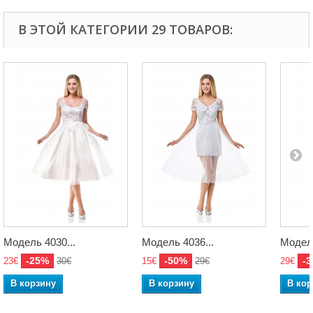
В ЭТОЙ КАТЕГОРИИ 29 ТОВАРОВ:
Модель 4030...
Модель 4036...
Модель
-25%
-50%
-
23€
30€
15€
29€
29€
В корзину
В корзину
В кор